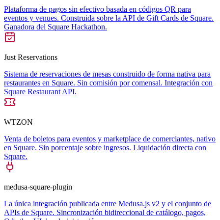
Plataforma de pagos sin efectivo basada en códigos QR para
eventos y venues. Construida sobre la API de Gift Cards de Square.
Ganadora del Square Hackathon.
Just Reservations
Sistema de reservaciones de mesas construido de forma nativa para
restaurantes en Square. Sin comisión por comensal. Integración con
Square Restaurant API.
WTZON
Venta de boletos para eventos y marketplace de comerciantes, nativo
en Square. Sin porcentaje sobre ingresos. Liquidación directa con
Square.
medusa-square-plugin
La única integración publicada entre Medusa.js v2 y el conjunto de
APIs de Square. Sincronización bidireccional de catálogo, pagos,