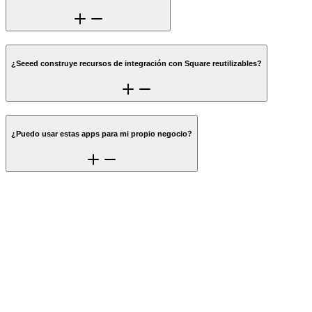
¿Seeed construye recursos de integración con Square reutilizables?
¿Puedo usar estas apps para mi propio negocio?
¿Quieres construir sobre Square sin
empezar desde cero?
Seeed ayuda a equipos a construir productos nativos en Square,
comercio a medida y recursos de plataforma reutilizables.