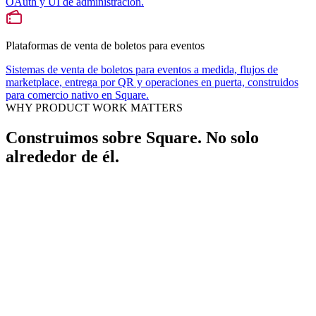
OAuth y UI de administración.
Plataformas de venta de boletos para eventos
Sistemas de venta de boletos para eventos a medida, flujos de
marketplace, entrega por QR y operaciones en puerta, construidos
para comercio nativo en Square.
WHY PRODUCT WORK MATTERS
Construimos sobre Square. No solo
alrededor de él.
Production-proven — All four products run in production at real
events, restaurants, and commerce operations.
Square-native architecture — Built on Square's APIs: Gift Cards,