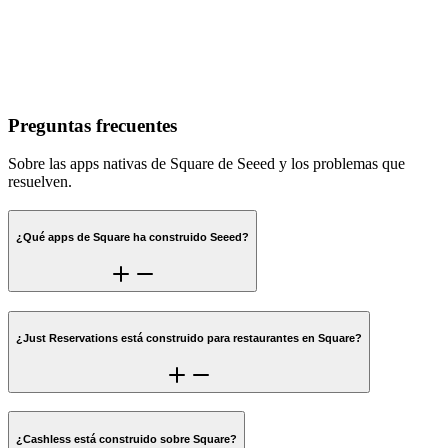
Restaurant, Orders, Customer, Appointments.
Open-source foundation — medusa-square-plugin is published on
npm. Our infrastructure is reusable and client-owned.
Preguntas frecuentes
Sobre las apps nativas de Square de Seeed y los problemas que
resuelven.
¿Qué apps de Square ha construido Seeed?
¿Just Reservations está construido para restaurantes en Square?
¿Cashless está construido sobre Square?