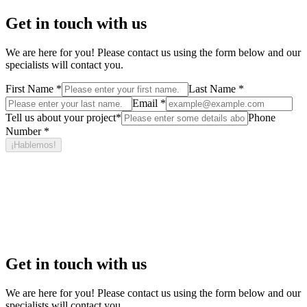
Get in touch with us
We are here for you! Please contact us using the form below and our
specialists will contact you.
First Name
*
Last Name
*
Email
*
Tell us about your project
*
Phone
Number
*
¡Hablemos!
¿Quieres construir sobre Square sin
empezar desde cero?
Seeed ayuda a equipos a construir productos nativos en Square,
comercio a medida y recursos de plataforma reutilizables.
Get in touch with us
We are here for you! Please contact us using the form below and our
specialists will contact you.